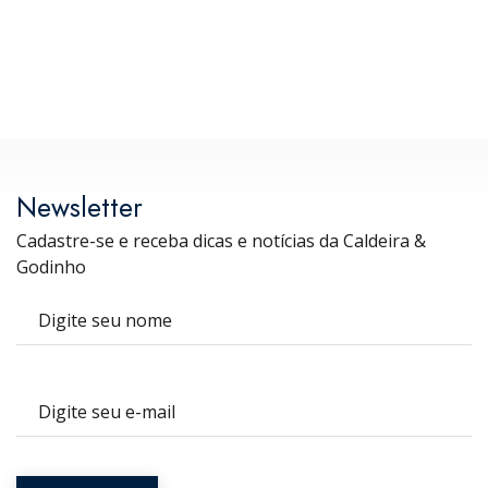
meio ao discurso de incentivo à
sustentabilidade e à transição energética, o
Decreto nº 10.824/2025 promoveu
mudanças relevantes no regime de isenção
do ICMS em Goiás. Se, por um lado, ampliou
benefícios fiscais ligados […]
Newsletter
Cadastre-se e receba dicas e notícias da Caldeira &
Godinho
Nome
E-mail