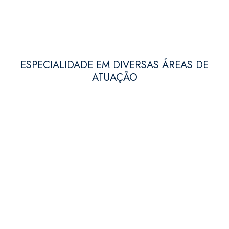
advogado possui uma responsabilidade
inafastável: a valorização da ética, solidificando,
em sua atuação profissional, o compromisso com
a sociedade e o respeito ao ser humano.
ESPECIALIDADE EM DIVERSAS ÁREAS DE
ATUAÇÃO