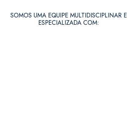
SOMOS UMA EQUIPE MULTIDISCIPLINAR E
ESPECIALIZADA COM:
VISÃO
Cremos no Direito como ferramenta necessária
ao empreendedorismo e ao desenvolvimento
econômico e social. Valorizamos a excelência
técnica e cremos que atuação do advogado, sob
qualquer circunstância, nunca deve se desviar dos
princípios éticos e fundamentais do direito.