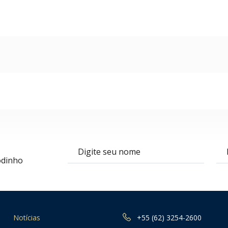
Nome
E-m
odinho
Notícias
+55 (62) 3254-2600