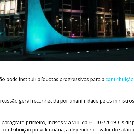
ião
pode
instituir alíquotas progressivas para a
contribuiçã
ercussão geral reconhecida por unanimidade pelos ministro
, parágrafo primeiro, incisos V a VIII, da EC 103/2019. Os d
 contribuição
previdenciária
, a depender do valor do salári