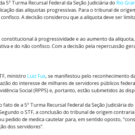
 da 5ª Turma Recursal Federal da
Se
ção Judiciária do
Rio Gra
icação das alíquotas progressivas. Para o tribunal de origem
 confisco. A decisão considerou que a
alíquota
deve
ser
limit
constitucional à progressividade e ao aumento da
alíquota
utiva e do não confisco. Com a decisão pela repercussão gera
TF
, ministro
Luiz Fux
,
se
manifestou pelo reconhecimento da 
azão do interesse de milhares de servidores públicos federa
dência Social (RPPS) e, portanto, estão submetidos às disp
lo fato de a 5ª Turma Recursal Federal da
Se
ção Judiciária do
. Segundo o
STF
, a conclusão do tribunal de origem contrari
u pedido de medica cautelar para, em sentido oposto, “consid
ção dos servidores”.