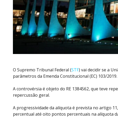
O Supremo Tribunal Federal (
STF
) vai decidir
se
a Un
parâmetros da Emenda Constitucional (EC) 103/2019.
A controvérsia é objeto do RE 1384562, que teve rep
repercussão geral.
A progressividade da
alíquota
é prevista no artigo 11
percentual até oito pontos percentuais na
alíquota
da