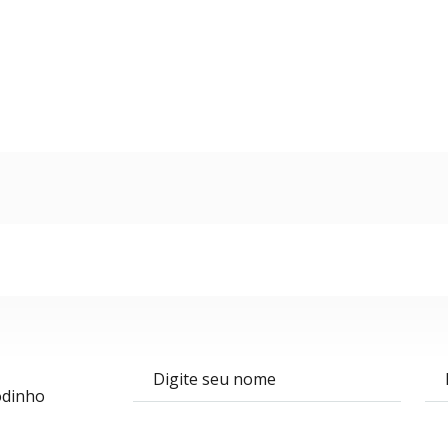
Nome
E-m
odinho