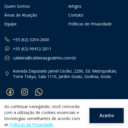
Quem Somos
Artigos
Áreas de Atuação
Contato
Equipe
Políticas de Privacidade
+55 (62) 3254-2600
+55 (62) 99412-2011
caldeira@caldeiraegodinho.com.br
Avenida Deputado Jamel Cecílio, 2290, Ed. Metropolitan,
Torre Tokyo, Sala 1110, Jardim Goiás, Goiânia, Goiás
Ao continuar navegando, você concorda
com a utilização de cookies essenciais e
Aceito
®2026 Caldeira & Godinho - Todos os direitos reservados
tecnologias semelhantes de acordo com
as
Políticas de Privacidade
.