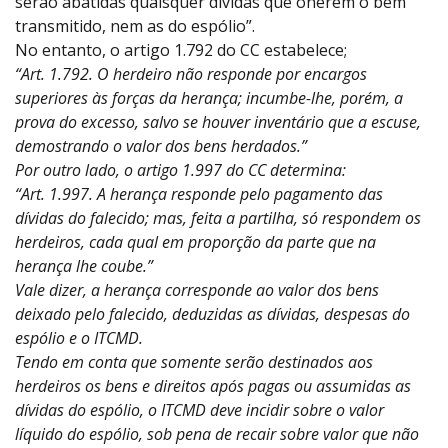
serão abatidas quaisquer dívidas que onerem o bem
transmitido, nem as do espólio”.
No entanto, o artigo 1.792 do CC estabelece;
“Art. 1.792. O herdeiro não responde por encargos
superiores às forças da herança; incumbe-lhe, porém, a
prova do excesso, salvo se houver inventário que a escuse,
demostrando o valor dos bens herdados.”
Por outro lado, o artigo 1.997 do CC determina:
“Art. 1.997. A herança responde pelo pagamento das
dívidas do falecido; mas, feita a partilha, só respondem os
herdeiros, cada qual em proporção da parte que na
herança lhe coube.”
Vale dizer, a herança corresponde ao valor dos bens
deixado pelo falecido, deduzidas as dívidas, despesas do
espólio e o ITCMD.
Tendo em conta que somente serão destinados aos
herdeiros os bens e direitos após pagas ou assumidas as
dívidas do espólio, o ITCMD deve incidir sobre o valor
líquido do espólio, sob pena de recair sobre valor que não