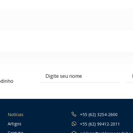
Nome
E-m
odinho
Notícias
+55 (62) 3254-2600
Artigos
+55 (62) 99412-2011
Contato