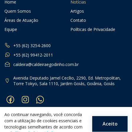
Home
Notícias
Quem Somos
Artigos
Áreas de Atuação
Contato
Equipe
Políticas de Privacidade
+55 (62) 3254-2600
+55 (62) 99412-2011
caldeira@caldeiraegodinho.com.br
Avenida Deputado Jamel Cecílio, 2290, Ed. Metropolitan,
Torre Tokyo, Sala 1110, Jardim Goiás, Goiânia, Goiás
Ao continuar navegando, você concorda
com a utilização de cookies essenciais e
Aceito
®2026 Caldeira & Godinho - Todos os direitos reservados
tecnologias semelhantes de acordo com