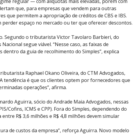
regime regular — com alíquotas mais elevadas, porém com
as alertam que, para empresas que vendem para outras
es que permitem a apropriação de créditos de CBS e IBS.
perder espaço no mercado ou ter que oferecer descontos.
 Segundo o tributarista Victor Tavolaro Barbieri, do
Nacional segue viável. “Nesse caso, as faixas de
s dentro da guia de recolhimento do Simples”, explica
 tributarista Raphael Okano Oliveira, do CTM Advogados,
 “A tendência é que os clientes optem por fornecedores que
terminadas operações”, afirma.
nardo Aguirra, sócio do Andrade Maia Advogados, nessas
, PIS/Cofins, ICMS e CPP). Fora do Simples, dependendo do
ta entre R$ 3,6 milhões e R$ 4,8 milhões devem simular
ura de custos da empresa”, reforça Aguirra. Novo modelo