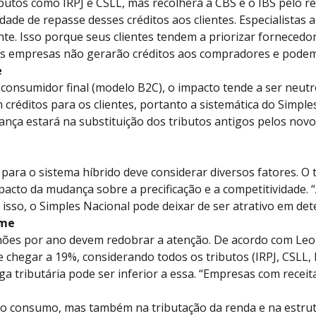
butos como IRPJ e CSLL, mas recolherá a CBS e o IBS pelo 
ilidade de repasse desses créditos aos clientes. Especialist
. Isso porque seus clientes tendem a priorizar fornecedor
s empresas não gerarão créditos aos compradores e podem 
e
nsumidor final (modelo B2C), o impacto tende a ser neutro.
éditos para os clientes, portanto a sistemática do Simples 
ança estará na substituição dos tributos antigos pelos novo
para o sistema híbrido deve considerar diversos fatores. O
mpacto da mudança sobre a precificação e a competitividade.
 isso, o Simples Nacional pode deixar de ser atrativo em de
ime
hões por ano devem redobrar a atenção. De acordo com Leo
de chegar a 19%, considerando todos os tributos (IRPJ, CSLL
rga tributária pode ser inferior a essa. “Empresas com recei
 o consumo, mas também na tributação da renda e na estrut