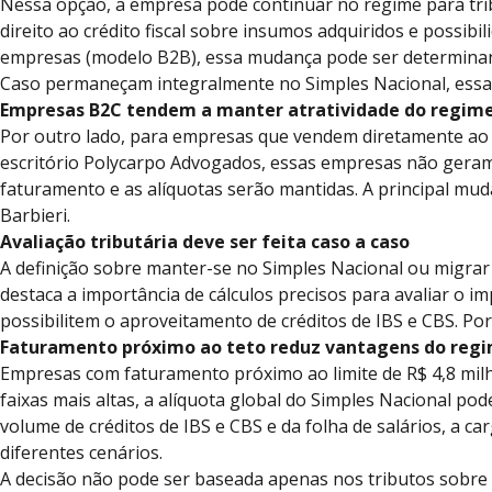
Nessa opção, a empresa pode continuar no regime para tri
direito ao crédito fiscal sobre insumos adquiridos e possib
empresas (modelo B2B), essa mudança pode ser determinante
Caso permaneçam integralmente no Simples Nacional, essa
Empresas B2C tendem a manter atratividade do regim
Por outro lado, para empresas que vendem diretamente ao co
escritório Polycarpo Advogados, essas empresas não geram cr
faturamento e as alíquotas serão mantidas. A principal mud
Barbieri.
Avaliação tributária deve ser feita caso a caso
A definição sobre manter-se no Simples Nacional ou migrar 
destaca a importância de cálculos precisos para avaliar o i
possibilitem o aproveitamento de créditos de IBS e CBS. Por
Faturamento próximo ao teto reduz vantagens do reg
Empresas com faturamento próximo ao limite de R$ 4,8 mil
faixas mais altas, a alíquota global do Simples Nacional po
volume de créditos de IBS e CBS e da folha de salários, a ca
diferentes cenários.
A decisão não pode ser baseada apenas nos tributos sobre