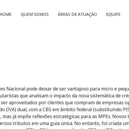
HOME
QUEM SOMOS
ÁREAS DE ATUAÇÃO
EQUIPE
ples Nacional pode deixar de ser vantajoso para micro e p
butaristas que analisam o impacto da nova sistemática de cr
 ser aproveitados por clientes que compram de empresas op
(IVA) dual, com a CBS em âmbito federal (substituindo PIS, 
33, mas já impõe reflexões estratégicas para as MPEs. Novos
versos tributos em uma guia única. No entanto, foi criada um